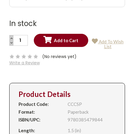
In stock
INCREASE
Add To Wish
QUANTITY:
DECREASE
Current
List
QUANTITY:
Stock:
(No reviews yet)
Write a Review
Product Details
Product Code:
CCCSP
Format:
Paperback
ISBN/UPC:
9780385479844
Length:
1.5 (in)