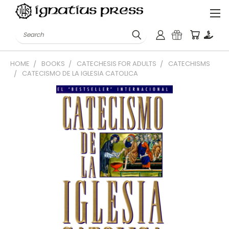
Search
HOME
BOOKS
CATECHESIS FOR ADULTS
CATECHISMS
CATECISMO DE LA IGLESIA CATOLICA